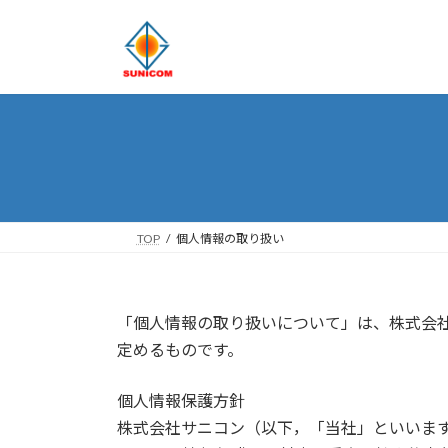
コ
ナ
ン
ビ
テ
ゲ
ン
ー
ツ
シ
へ
ョ
ス
ン
キ
に
ッ
移
プ
動
TOP
個人情報の取り扱い
「個人情報の取り扱いについて」は、株式会
定めるものです。
個人情報保護方針
株式会社サニコン（以下，「当社」といいま